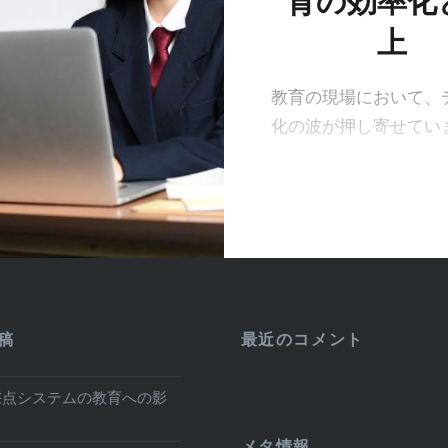
育の効率化
上
教育の現場において、
化の波が押し寄せてい
稿
最近のコメント
採点システムの教育への影
メタ情報