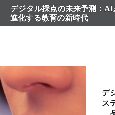
コ
デジタル採点の未来予測：AI
ン
進化する教育の新時代
テ
ン
ツ
へ
ス
キ
ッ
プ
デ
ス