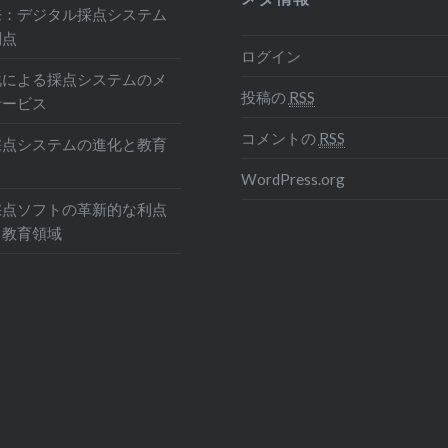
来：デジタル採点システム
利点
ログイン
化による採点システムのメ
投稿の
RSS
サービス
コメントの
RSS
採点システムの進化と教育
WordPress.org
採点ソフトの革新的な利点
る教育領域